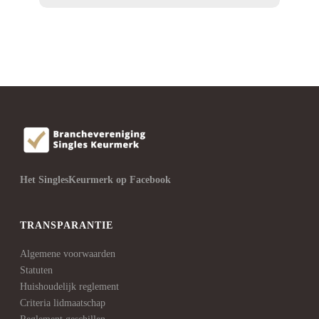
Het SinglesKeurmerk op Facebook
TRANSPARANTIE
Algemene voorwaarden
Statuten
Huishoudelijk reglement
Criteria lidmaatschap