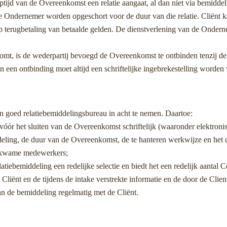
optijd van de Overeenkomst een relatie aangaat, al dan niet via bemidde
 Ondernemer worden opgeschort voor de duur van die relatie. Cliënt k
 terugbetaling van betaalde gelden. De dienstverlening van de Ondernem
mt, is de wederpartij bevoegd de Overeenkomst te ontbinden tenzij de
n een ontbinding moet altijd een schriftelijke ingebrekestelling worden
 goed relatiebemiddelingsbureau in acht te nemen. Daartoe:
vóór het sluiten van de Overeenkomst schriftelijk (waaronder elektron
ling, de duur van de Overeenkomst, de te hanteren werkwijze en het doo
ekwame medewerkers;
atiebemiddeling een redelijke selectie en biedt het een redelijk aantal
liënt en de tijdens de intake verstrekte informatie en de door de Clien
n de bemiddeling regelmatig met de Cliënt.