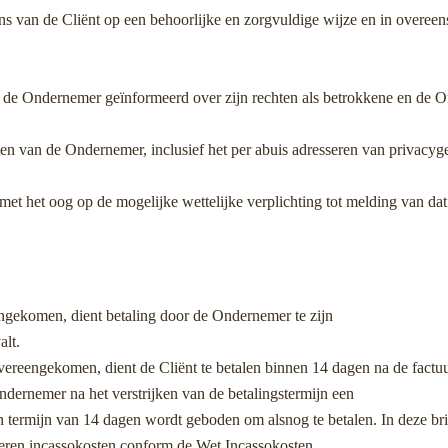
 van de Cliënt op een behoorlijke en zorgvuldige wijze en in overe
 de Ondernemer geïnformeerd over zijn rechten als betrokkene en de O
en van de Ondernemer, inclusief het per abuis adresseren van privacyge
t het oog op de mogelijke wettelijke verplichting tot melding van dat 
engekomen, dient betaling door de Ondernemer te zijn
lt.
overeengekomen, dient de Cliënt te betalen binnen 14 dagen na de factu
 Ondernemer na het verstrijken van de betalingstermijn een
n termijn van 14 dagen wordt geboden om alsnog te betalen. In deze bri
eren incassokosten conform de Wet Incassokosten.