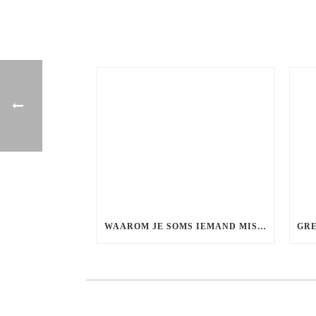
WAAROM JE SOMS IEMAND MIST DIE EIGENLIJK NIET BIJ JE PASTE