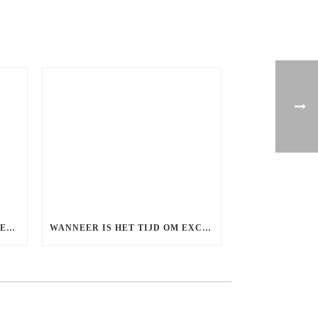
WAAROM DATEN VAAK MAKKELIJKER VOELT ZODRA HET WEER BETER WORDT
WANNEER IS HET TIJD OM EXCLUSIEF TE WORDEN?