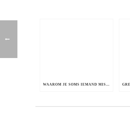
WAAROM JE SOMS IEMAND MIST DIE EIGENLIJK NIET BIJ JE PASTE