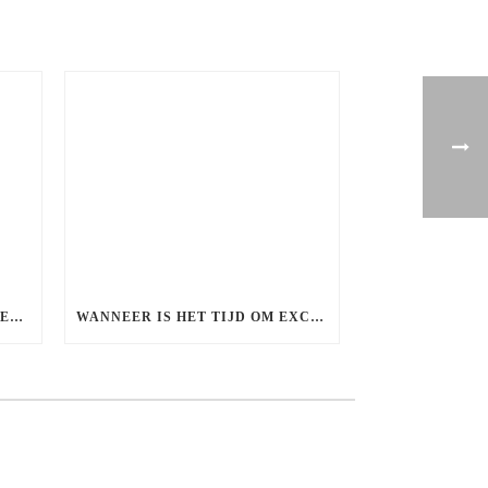
WAAROM DATEN VAAK MAKKELIJKER VOELT ZODRA HET WEER BETER WORDT
WANNEER IS HET TIJD OM EXCLUSIEF TE WORDEN?